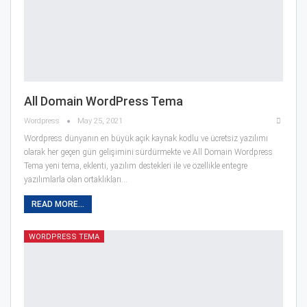
All Domain WordPress Tema
Wordpress
May 25, 2021
Wordpress dünyanın en büyük açık kaynak kodlu ve ücretsiz yazılımı
olarak her geçen gün gelişimini sürdürmekte ve All Domain Wordpress
Tema yeni tema, eklenti, yazılım destekleri ile ve özellikle entegre
yazılımlarla olan ortaklıkları…
READ MORE...
WORDPRESS TEMA