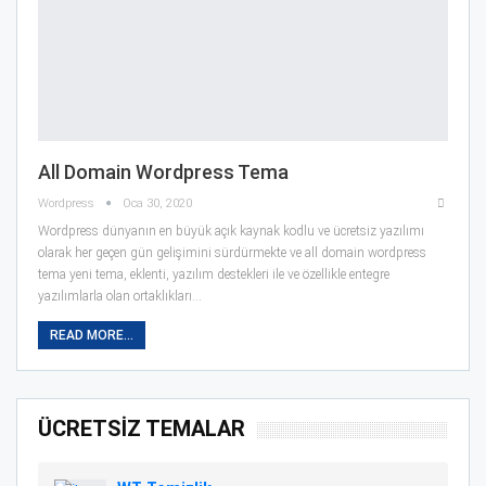
All Domain Wordpress Tema
Wordpress
Oca 30, 2020
Wordpress dünyanın en büyük açık kaynak kodlu ve ücretsiz yazılımı
olarak her geçen gün gelişimini sürdürmekte ve all domain wordpress
tema yeni tema, eklenti, yazılım destekleri ile ve özellikle entegre
yazılımlarla olan ortaklıkları…
READ MORE...
ÜCRETSİZ TEMALAR