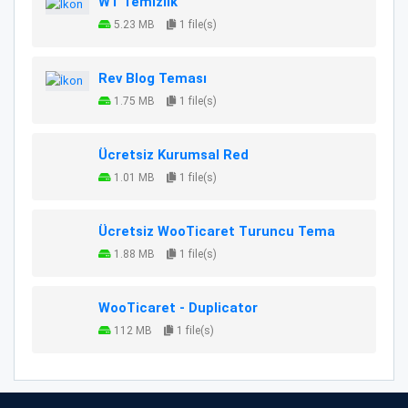
WT Temizlik
5.23 MB
1 file(s)
Rev Blog Teması
1.75 MB
1 file(s)
Ücretsiz Kurumsal Red
1.01 MB
1 file(s)
Ücretsiz WooTicaret Turuncu Tema
1.88 MB
1 file(s)
WooTicaret - Duplicator
112 MB
1 file(s)