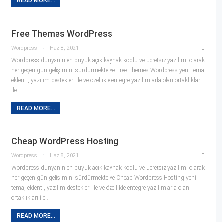
READ MORE...
Free Themes WordPress
Wordpress
Haz 8, 2021
Wordpress dünyanın en büyük açık kaynak kodlu ve ücretsiz yazılımı olarak
her geçen gün gelişimini sürdürmekte ve Free Themes Wordpress yeni tema,
eklenti, yazılım destekleri ile ve özellikle entegre yazılımlarla olan ortaklıkları
ile…
READ MORE...
Cheap WordPress Hosting
Wordpress
Haz 8, 2021
Wordpress dünyanın en büyük açık kaynak kodlu ve ücretsiz yazılımı olarak
her geçen gün gelişimini sürdürmekte ve Cheap Wordpress Hosting yeni
tema, eklenti, yazılım destekleri ile ve özellikle entegre yazılımlarla olan
ortaklıkları ile…
READ MORE...