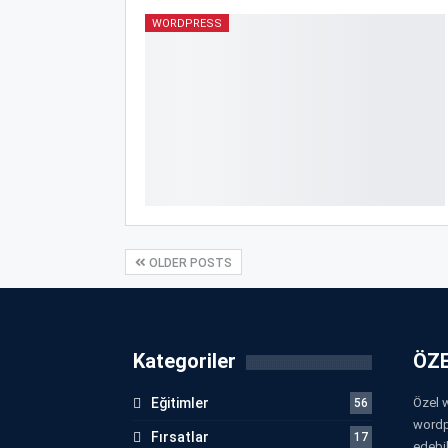
WORDPRESS
OLDER POSTS
Kategoriler
ÖZE
Eğitimler
Özel w
56
wordp
Fırsatlar
17
edebil