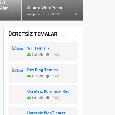
Üst
Ubuntu WordPress
 Alan
a
Wordpress
Haz 8, 2021
ÜCRETSİZ TEMALAR
WT Temizlik
5.23 MB
1 file(s)
Rev Blog Teması
1.75 MB
1 file(s)
Ücretsiz Kurumsal Red
1.01 MB
1 file(s)
Ücretsiz WooTicaret