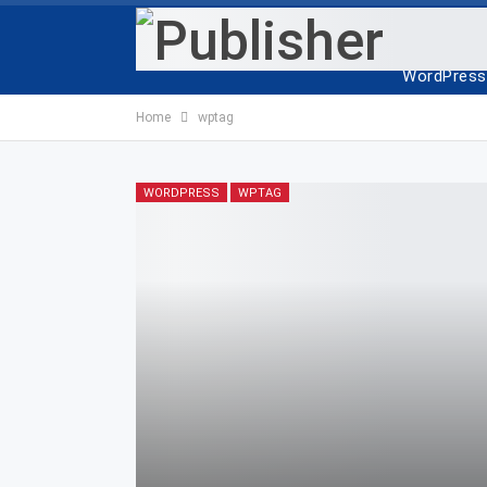
ANA SAYF
WordPress 
Home
wptag
WORDPRESS
WPTAG