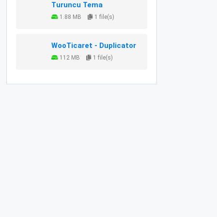
Turuncu Tema
1.88 MB
1 file(s)
WooTicaret - Duplicator
112 MB
1 file(s)