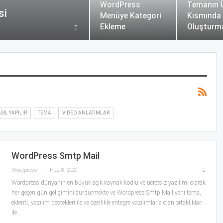
WordPress
Temanın 
si
Menüye Kategori
Kısmında
Ekleme
Oluşturm
SIL YAPILIR
TEMA
VIDEO ANLATIMLAR
WordPress Smtp Mail
Wordpress
Haz 8, 2021
Wordpress dünyanın en büyük açık kaynak kodlu ve ücretsiz yazılımı olarak
her geçen gün gelişimini sürdürmekte ve Wordpress Smtp Mail yeni tema,
eklenti, yazılım destekleri ile ve özellikle entegre yazılımlarla olan ortaklıkları
ile…