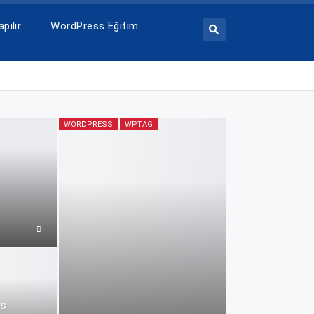
pılır
WordPress Eğitim
WORDPRESS
WPTAG
ss