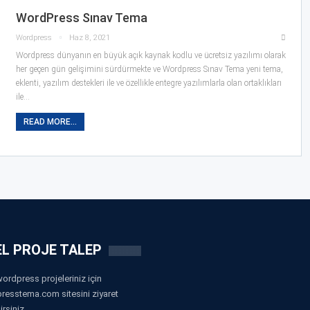
WordPress Sınav Tema
Wordpress
Haz 8, 2021
Wordpress dünyanın en büyük açık kaynak kodlu ve ücretsiz yazılımı olarak
her geçen gün gelişimini sürdürmekte ve Wordpress Sınav Tema yeni tema,
eklenti, yazılım destekleri ile ve özellikle entegre yazılımlarla olan ortaklıkları
ile…
READ MORE...
L PROJE TALEP
ordpress projeleriniz için
resstema.com sitesini ziyaret
irsiniz.