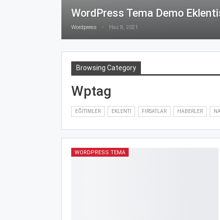
WordPress Tema Demo Eklenti
Wordpress
Haz 8, 2021
Browsing Category
Wptag
EĞITIMLER
EKLENTI
FIRSATLAR
HABERLER
NA
WORDPRESS TEMA