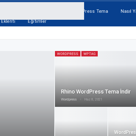
A
ÜCRETSİZ TEMALAR
WordPress Tema
Nasıl Ya
Eklenti
Eğitimler
WORDPRESS
WPTAG
Rhino WordPress Tema İndir
Wordpress
Haz 8, 2021
WordPre