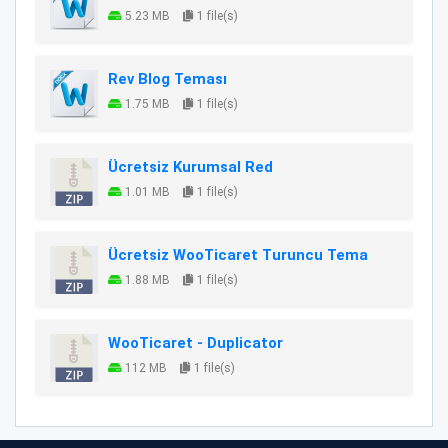
5.23 MB
1 file(s)
Rev Blog Teması
1.75 MB
1 file(s)
Ücretsiz Kurumsal Red
1.01 MB
1 file(s)
Ücretsiz WooTicaret Turuncu Tema
1.88 MB
1 file(s)
WooTicaret - Duplicator
112 MB
1 file(s)