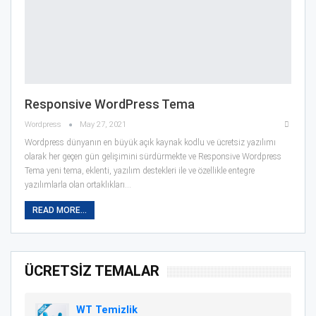
Responsive WordPress Tema
Wordpress
May 27, 2021
Wordpress dünyanın en büyük açık kaynak kodlu ve ücretsiz yazılımı
olarak her geçen gün gelişimini sürdürmekte ve Responsive Wordpress
Tema yeni tema, eklenti, yazılım destekleri ile ve özellikle entegre
yazılımlarla olan ortaklıkları…
READ MORE...
ÜCRETSİZ TEMALAR
WT Temizlik