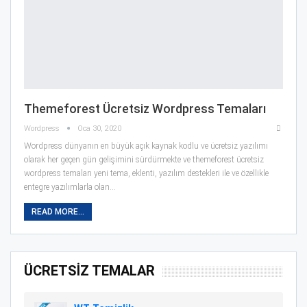
Themeforest Ücretsiz Wordpress Temaları
Wordpress
Oca 30, 2020
Wordpress dünyanın en büyük açık kaynak kodlu ve ücretsiz yazılımı
olarak her geçen gün gelişimini sürdürmekte ve themeforest ücretsiz
wordpress temaları yeni tema, eklenti, yazılım destekleri ile ve özellikle
entegre yazılımlarla olan…
READ MORE...
ÜCRETSİZ TEMALAR