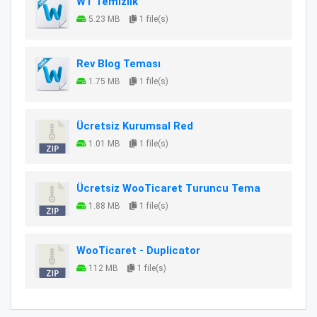
WT Temizlik
5.23 MB
1 file(s)
Rev Blog Teması
1.75 MB
1 file(s)
Ücretsiz Kurumsal Red
1.01 MB
1 file(s)
Ücretsiz WooTicaret Turuncu Tema
1.88 MB
1 file(s)
WooTicaret - Duplicator
112 MB
1 file(s)