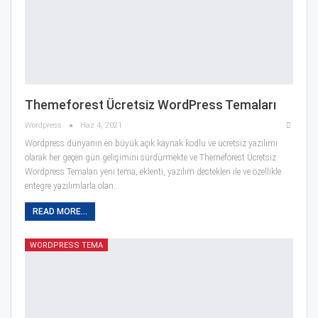
Themeforest Ücretsiz WordPress Temaları
Wordpress
Haz 4, 2021
Wordpress dünyanın en büyük açık kaynak kodlu ve ücretsiz yazılımı
olarak her geçen gün gelişimini sürdürmekte ve Themeforest Ücretsiz
Wordpress Temaları yeni tema, eklenti, yazılım destekleri ile ve özellikle
entegre yazılımlarla olan…
READ MORE...
WORDPRESS TEMA