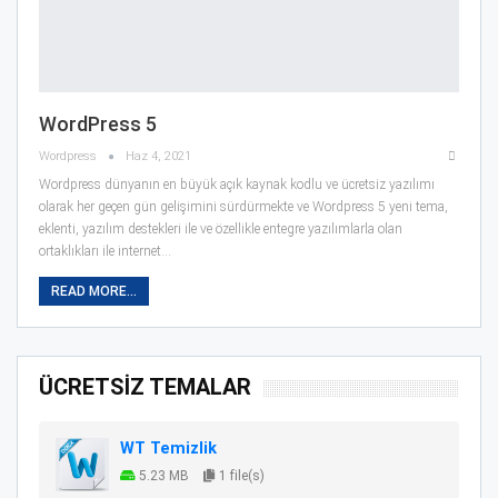
WordPress 5
Wordpress
Haz 4, 2021
Wordpress dünyanın en büyük açık kaynak kodlu ve ücretsiz yazılımı
olarak her geçen gün gelişimini sürdürmekte ve Wordpress 5 yeni tema,
eklenti, yazılım destekleri ile ve özellikle entegre yazılımlarla olan
ortaklıkları ile internet…
READ MORE...
ÜCRETSİZ TEMALAR
WT Temizlik
5.23 MB
1 file(s)