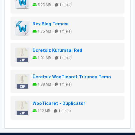
5.23 MB
1 file(s)
Rev Blog Teması
1.75 MB
1 file(s)
Ücretsiz Kurumsal Red
1.01 MB
1 file(s)
Ücretsiz WooTicaret Turuncu Tema
1.88 MB
1 file(s)
WooTicaret - Duplicator
112 MB
1 file(s)