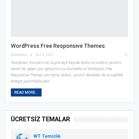
WordPress Free Responsive Themes
Wordpress
Haz 5, 2021
Wordpress dünyanın en büyük açık kaynak kodlu ve ücretsiz yazılımı
olarak her geçen gün gelişimini sürdürmekte ve Wordpress Free
Responsive Themes yeni tema, eklenti, yazılım destekleri ile ve özellikle
entegre yazılımlarla olan…
READ MORE...
ÜCRETSİZ TEMALAR
WT Temizlik