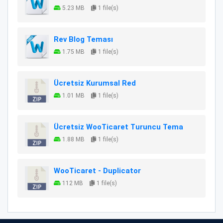
5.23 MB
1 file(s)
Rev Blog Teması
1.75 MB
1 file(s)
Ücretsiz Kurumsal Red
1.01 MB
1 file(s)
Ücretsiz WooTicaret Turuncu Tema
1.88 MB
1 file(s)
WooTicaret - Duplicator
112 MB
1 file(s)