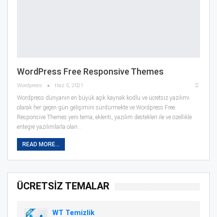
WordPress Free Responsive Themes
Wordpress
Haz 5, 2021
Wordpress dünyanın en büyük açık kaynak kodlu ve ücretsiz yazılımı
olarak her geçen gün gelişimini sürdürmekte ve Wordpress Free
Responsive Themes yeni tema, eklenti, yazılım destekleri ile ve özellikle
entegre yazılımlarla olan…
READ MORE...
ÜCRETSİZ TEMALAR
WT Temizlik