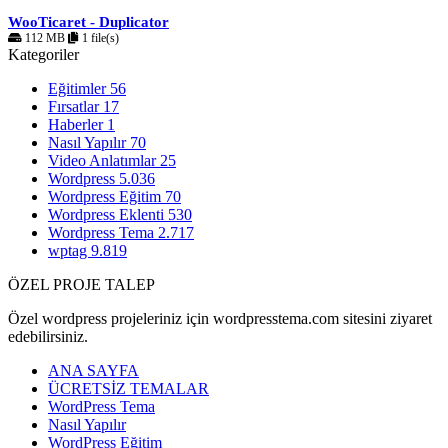
WooTicaret - Duplicator
112 MB
1 file(s)
Kategoriler
Eğitimler
56
Fırsatlar
17
Haberler
1
Nasıl Yapılır
70
Video Anlatımlar
25
Wordpress
5.036
Wordpress Eğitim
70
Wordpress Eklenti
530
Wordpress Tema
2.717
wptag
9.819
ÖZEL PROJE TALEP
Özel wordpress projeleriniz için wordpresstema.com sitesini ziyaret
edebilirsiniz.
ANA SAYFA
ÜCRETSİZ TEMALAR
WordPress Tema
Nasıl Yapılır
WordPress Eğitim