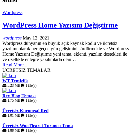
Wordpress
WordPress Home Yazısını Değiştirme
wordpress
May 12, 2021
Wordpress dünyanın en büyük açık kaynak kodlu ve ücretsiz
yazılımı olarak her geçen gün gelişimini sürdürmekte ve Wordpress
Home Yazısını Değiştirme yeni tema, eklenti, yazılım destekleri ile
ve özellikle entegre yazılımlarla olan…
Read More...
ÜCRETSİZ TEMALAR
WT Temizlik
5.23 MB
1 file(s)
Rev Blog Teması
1.75 MB
1 file(s)
Ücretsiz Kurumsal Red
1.01 MB
1 file(s)
Ücretsiz WooTicaret Turuncu Tema
1.88 MB
1 file(s)