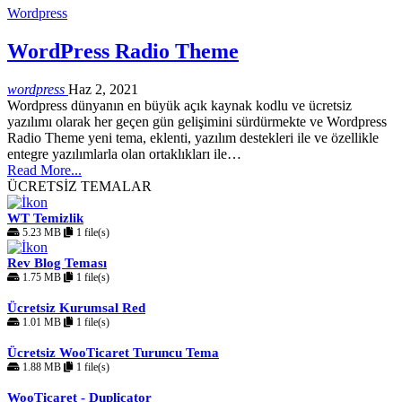
Wordpress
WordPress Radio Theme
wordpress
Haz 2, 2021
Wordpress dünyanın en büyük açık kaynak kodlu ve ücretsiz
yazılımı olarak her geçen gün gelişimini sürdürmekte ve Wordpress
Radio Theme yeni tema, eklenti, yazılım destekleri ile ve özellikle
entegre yazılımlarla olan ortaklıkları ile…
Read More...
ÜCRETSİZ TEMALAR
WT Temizlik
5.23 MB
1 file(s)
Rev Blog Teması
1.75 MB
1 file(s)
Ücretsiz Kurumsal Red
1.01 MB
1 file(s)
Ücretsiz WooTicaret Turuncu Tema
1.88 MB
1 file(s)
WooTicaret - Duplicator