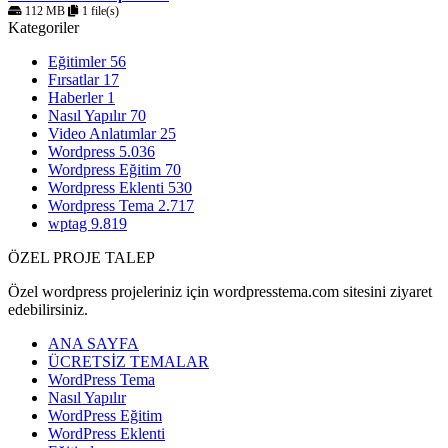
112 MB
1 file(s)
Kategoriler
Eğitimler
56
Fırsatlar
17
Haberler
1
Nasıl Yapılır
70
Video Anlatımlar
25
Wordpress
5.036
Wordpress Eğitim
70
Wordpress Eklenti
530
Wordpress Tema
2.717
wptag
9.819
ÖZEL PROJE TALEP
Özel wordpress projeleriniz için wordpresstema.com sitesini ziyaret
edebilirsiniz.
ANA SAYFA
ÜCRETSİZ TEMALAR
WordPress Tema
Nasıl Yapılır
WordPress Eğitim
WordPress Eklenti