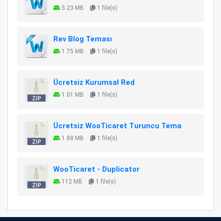
5.23 MB
1 file(s)
Rev Blog Teması
1.75 MB
1 file(s)
Ücretsiz Kurumsal Red
1.01 MB
1 file(s)
Ücretsiz WooTicaret Turuncu Tema
1.88 MB
1 file(s)
WooTicaret - Duplicator
112 MB
1 file(s)