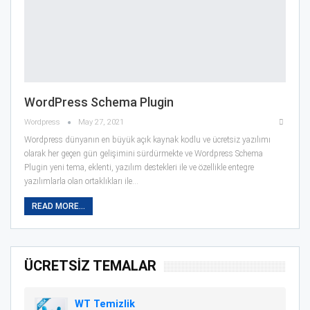
WordPress Schema Plugin
Wordpress
May 27, 2021
Wordpress dünyanın en büyük açık kaynak kodlu ve ücretsiz yazılımı
olarak her geçen gün gelişimini sürdürmekte ve Wordpress Schema
Plugin yeni tema, eklenti, yazılım destekleri ile ve özellikle entegre
yazılımlarla olan ortaklıkları ile…
READ MORE...
ÜCRETSİZ TEMALAR
WT Temizlik