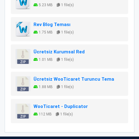
5.23 MB
1 file(s)
Rev Blog Teması
1.75 MB
1 file(s)
Ücretsiz Kurumsal Red
1.01 MB
1 file(s)
Ücretsiz WooTicaret Turuncu Tema
1.88 MB
1 file(s)
WooTicaret - Duplicator
112 MB
1 file(s)