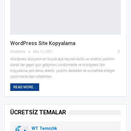
WordPress Site Kopyalama
Wordpress
May 11, 2021
Wordpress dünyanın en büyük açık kaynak kodlu ve ücretsiz yazılımı
olarak her geçen gün gelişimini sürdürmekte ve Wordpress Site
Kopyalama yeni tema, eklenti, yazılım destekleri ile ve özellikle entegre
yazılımlarla olan ortaklıkları…
READ MORE...
ÜCRETSİZ TEMALAR
WT Temizlik