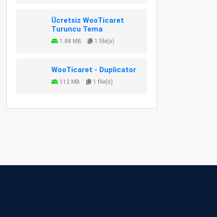
Ücretsiz WooTicaret
Turuncu Tema
1.88 MB
1 file(s)
WooTicaret - Duplicator
112 MB
1 file(s)