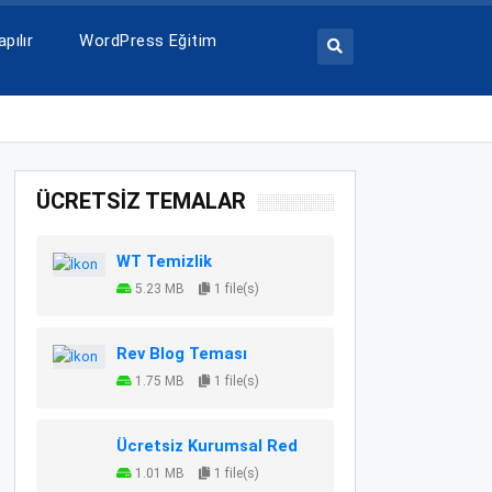
pılır
WordPress Eğitim
ÜCRETSİZ TEMALAR
WT Temizlik
5.23 MB
1 file(s)
Rev Blog Teması
1.75 MB
1 file(s)
Ücretsiz Kurumsal Red
1.01 MB
1 file(s)