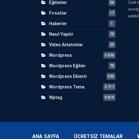
Eğitimler
Özel w
56
wordp
Fırsatlar
17
edebil
Haberler
1
Nasıl Yapılır
70
Video Anlatımlar
25
Wordpress
5.036
Wordpress Eğitim
70
Wordpress Eklenti
530
Wordpress Tema
2.717
Wptag
9.819
ANA SAYFA
ÜCRETSİZ TEMALAR