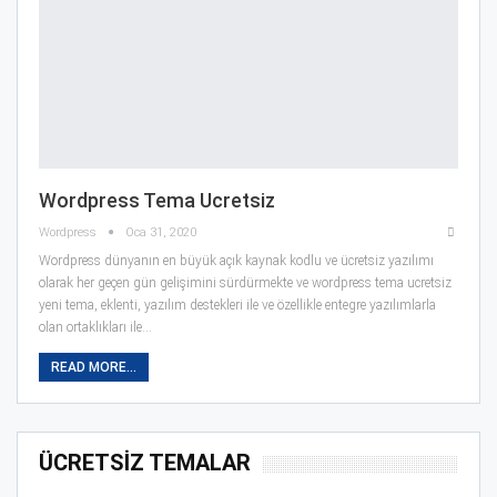
Wordpress Tema Ucretsiz
Wordpress
Oca 31, 2020
Wordpress dünyanın en büyük açık kaynak kodlu ve ücretsiz yazılımı
olarak her geçen gün gelişimini sürdürmekte ve wordpress tema ucretsiz
yeni tema, eklenti, yazılım destekleri ile ve özellikle entegre yazılımlarla
olan ortaklıkları ile…
READ MORE...
ÜCRETSİZ TEMALAR