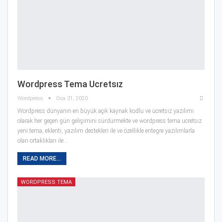
Wordpress Tema Ucretsız
Wordpress
Oca 31, 2020
Wordpress dünyanın en büyük açık kaynak kodlu ve ücretsiz yazılımı
olarak her geçen gün gelişimini sürdürmekte ve wordpress tema ucretsız
yeni tema, eklenti, yazılım destekleri ile ve özellikle entegre yazılımlarla
olan ortaklıkları ile…
READ MORE...
WORDPRESS TEMA