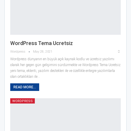
WordPress Tema Ucretsiz
Wordpress
May 28, 2021
Wordpress dünyanın en büyük açık kaynak kodlu ve ücretsiz yazılımı
olarak her geçen gün gelişimini sürdürmekte ve Wordpress Tema Ucretsiz
yeni tema, eklenti, yazılım destekleri ile ve özellikle entegre yazılımlarla
olan ortaklıkları ile…
READ MORE...
WORDPRESS