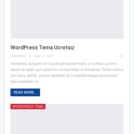
WordPress Tema Ucretsız
Wordpress
May 17, 2021
Wordpress dünyanın en büyük açık kaynak kodlu ve ücretsiz yazılımı
olarak her geçen gün gelişimini sürdürmekte ve Wordpress Tema Ucretsız
yeni tema, eklenti, yazılım destekleri ile ve özellikle entegre yazılımlarla
olan ortaklıkları ile…
READ MORE...
WORDPRESS TEMA