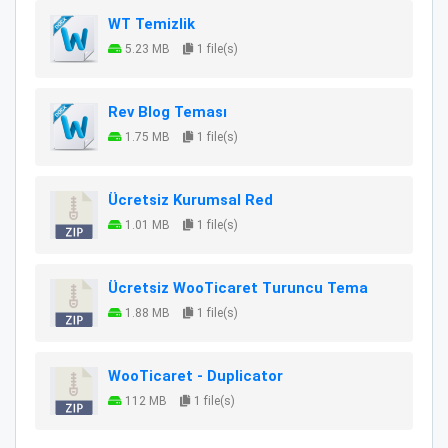
WT Temizlik
5.23 MB
1 file(s)
Rev Blog Teması
1.75 MB
1 file(s)
Ücretsiz Kurumsal Red
1.01 MB
1 file(s)
Ücretsiz WooTicaret Turuncu Tema
1.88 MB
1 file(s)
WooTicaret - Duplicator
112 MB
1 file(s)