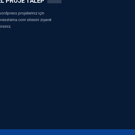
L PROJE TALEP
ordpress projeleriniz için
resstema.com sitesini ziyaret
irsiniz.