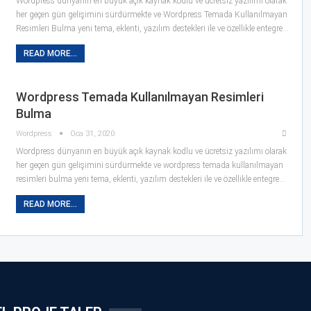
Wordpress dünyanın en büyük açık kaynak kodlu ve ücretsiz yazılımı olarak
her geçen gün gelişimini sürdürmekte ve Wordpress Temada Kullanılmayan
Resimleri Bulma yeni tema, eklenti, yazılım destekleri ile ve özellikle entegre…
READ MORE...
Wordpress Temada Kullanılmayan Resimleri
Bulma
Wordpress
Oca 31, 2020
Wordpress dünyanın en büyük açık kaynak kodlu ve ücretsiz yazılımı olarak
her geçen gün gelişimini sürdürmekte ve wordpress temada kullanılmayan
resimleri bulma yeni tema, eklenti, yazılım destekleri ile ve özellikle entegre…
READ MORE...