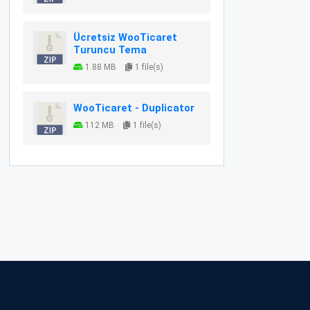
Ücretsiz WooTicaret
Turuncu Tema
1.88 MB
1 file(s)
WooTicaret - Duplicator
112 MB
1 file(s)