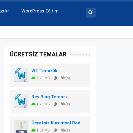
pılır
WordPress Eğitim
ÜCRETSİZ TEMALAR
WT Temizlik
5.23 MB
1 file(s)
Rev Blog Teması
1.75 MB
1 file(s)
Ücretsiz Kurumsal Red
1.01 MB
1 file(s)