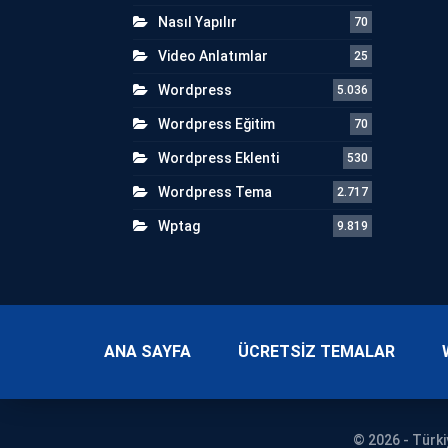
Nasıl Yapılır
70
Video Anlatımlar
25
Wordpress
5.036
Wordpress Eğitim
70
Wordpress Eklenti
530
Wordpress Tema
2.717
Wptag
9.819
ANA SAYFA
ÜCRETSİZ TEMALAR
© 2026 - Türki