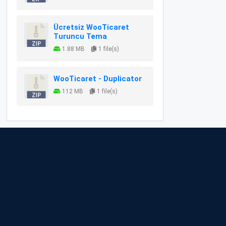
Ücretsiz WooTicaret
Turuncu Tema
1.88 MB
1 file(s)
WooTicaret - Duplicator
112 MB
1 file(s)