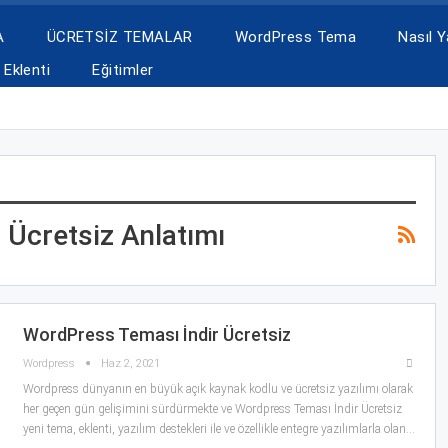
A
ÜCRETSİZ TEMALAR
WordPress Tema
Nasıl Ya
Eklenti
Eğitimler
 Ücretsiz Anlatımı
WordPress Teması İndir Ücretsiz
Wordpress
Haz 2, 2021
Wordpress dünyanın en büyük açık kaynak kodlu ve ücretsiz yazılımı olarak
her geçen gün gelişimini sürdürmekte ve Wordpress Teması İndir Ücretsiz
yeni tema, eklenti, yazılım destekleri ile ve özellikle entegre yazılımlarla olan…