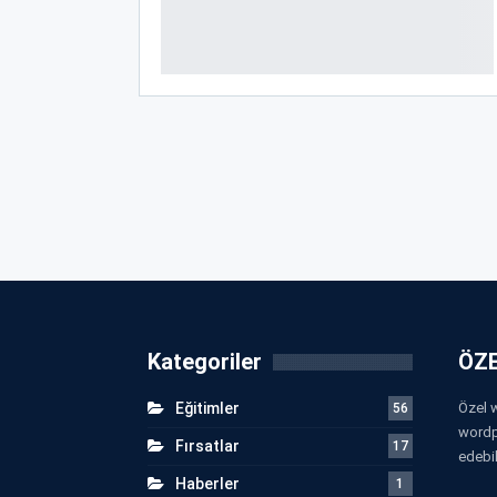
Kategoriler
ÖZE
Eğitimler
Özel w
56
wordp
Fırsatlar
17
edebil
Haberler
1