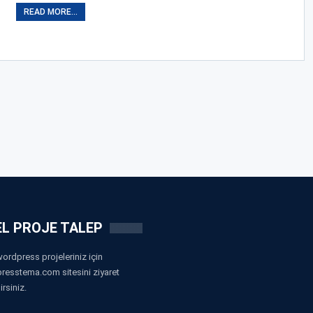
READ MORE...
L PROJE TALEP
ordpress projeleriniz için
resstema.com sitesini ziyaret
irsiniz.