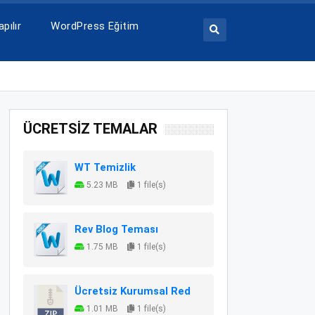
pılır
WordPress Eğitim
ÜCRETSİZ TEMALAR
WT Temizlik
5.23 MB
1 file(s)
Rev Blog Teması
1.75 MB
1 file(s)
Ücretsiz Kurumsal Red
1.01 MB
1 file(s)