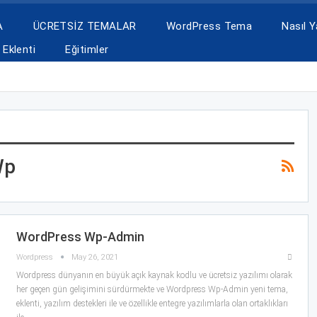
A
ÜCRETSİZ TEMALAR
WordPress Tema
Nasıl Ya
Eklenti
Eğitimler
Wp
WordPress Wp-Admin
Wordpress
May 26, 2021
Wordpress dünyanın en büyük açık kaynak kodlu ve ücretsiz yazılımı olarak
her geçen gün gelişimini sürdürmekte ve Wordpress Wp-Admin yeni tema,
eklenti, yazılım destekleri ile ve özellikle entegre yazılımlarla olan ortaklıkları