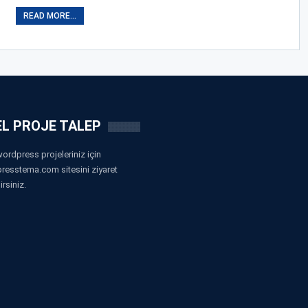
READ MORE...
L PROJE TALEP
ordpress projeleriniz için
resstema.com sitesini ziyaret
irsiniz.