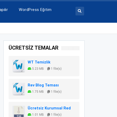
pılır
WordPress Eğitim
ÜCRETSİZ TEMALAR
WT Temizlik
5.23 MB
1 file(s)
Rev Blog Teması
1.75 MB
1 file(s)
Ücretsiz Kurumsal Red
1.01 MB
1 file(s)