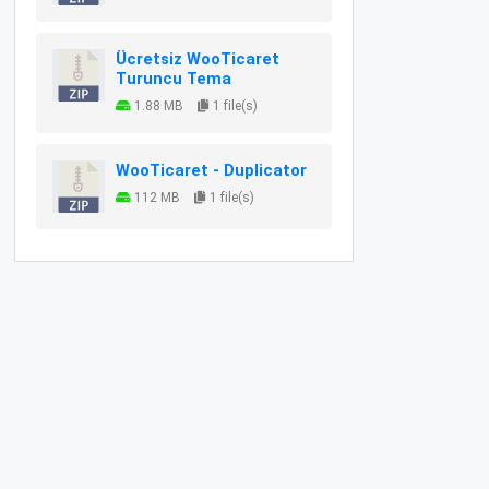
Ücretsiz WooTicaret
Turuncu Tema
1.88 MB
1 file(s)
WooTicaret - Duplicator
112 MB
1 file(s)