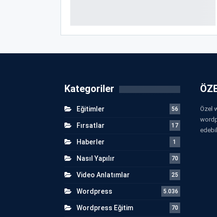
Kategoriler
ÖZE
Eğitimler
Özel w
56
wordp
Fırsatlar
17
edebil
Haberler
1
Nasıl Yapılır
70
Video Anlatımlar
25
Wordpress
5.036
Wordpress Eğitim
70