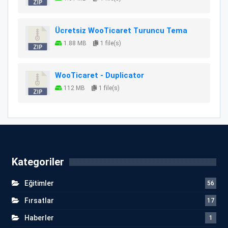
Ücretsiz WooTicaret Turuncu Tema
1.88 MB
1 file(s)
WooTicaret - Duplicator
112 MB
1 file(s)
Kategoriler
Eğitimler
56
Fırsatlar
17
Haberler
1