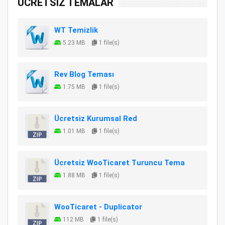
ÜCRETSİZ TEMALAR
WT Temizlik
5.23 MB
1 file(s)
Rev Blog Teması
1.75 MB
1 file(s)
Ücretsiz Kurumsal Red
1.01 MB
1 file(s)
Ücretsiz WooTicaret Turuncu Tema
1.88 MB
1 file(s)
WooTicaret - Duplicator
112 MB
1 file(s)