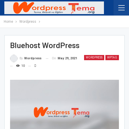
Home
Wordpress
Bluehost WordPress
WORDPRESS
WPTAG
On
May 29, 2021
By
Wordpress
10