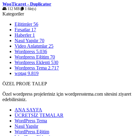
WooTicaret - Duplicator
112 MB
1 file(s)
Kategoriler
Eğitimler
56
Fırsatlar
17
Haberler
1
Nasıl Yapılır
70
Video Anlatımlar
25
Wordpress
5.036
Wordpress Eğitim
70
Wordpress Eklenti
530
Wordpress Tema
2.717
wptag
9.819
ÖZEL PROJE TALEP
Özel wordpress projeleriniz için wordpresstema.com sitesini ziyaret
edebilirsiniz.
ANA SAYFA
ÜCRETSİZ TEMALAR
WordPress Tema
Nasıl Yapılır
WordPress Eğitim