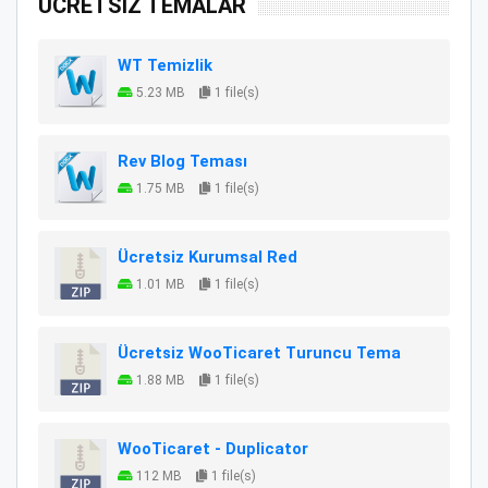
ÜCRETSİZ TEMALAR
WT Temizlik
5.23 MB
1 file(s)
Rev Blog Teması
1.75 MB
1 file(s)
Ücretsiz Kurumsal Red
1.01 MB
1 file(s)
Ücretsiz WooTicaret Turuncu Tema
1.88 MB
1 file(s)
WooTicaret - Duplicator
112 MB
1 file(s)