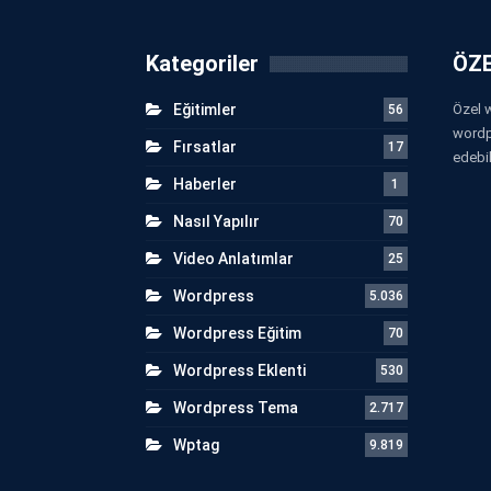
Kategoriler
ÖZE
Eğitimler
Özel w
56
wordp
Fırsatlar
17
edebil
Haberler
1
Nasıl Yapılır
70
Video Anlatımlar
25
Wordpress
5.036
Wordpress Eğitim
70
Wordpress Eklenti
530
Wordpress Tema
2.717
Wptag
9.819