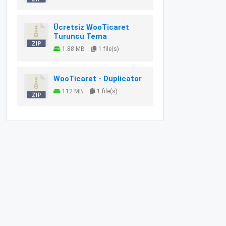
Ücretsiz WooTicaret
Turuncu Tema
1.88 MB
1 file(s)
WooTicaret - Duplicator
112 MB
1 file(s)