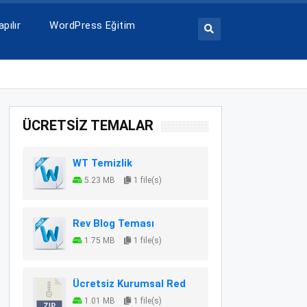
pılır
WordPress Eğitim
ÜCRETSİZ TEMALAR
WT Temizlik
5.23 MB
1 file(s)
Rev Blog Teması
1.75 MB
1 file(s)
Ücretsiz Kurumsal Red
1.01 MB
1 file(s)