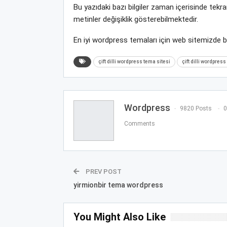
Bu yazıdaki bazı bilgiler zaman içerisinde tek
metinler değişiklik gösterebilmektedir.
En iyi wordpress temaları için web sitemizde 
çift dilli wordpress tema sitesi
çift dilli wordpres
Wordpress
9820 Posts
0
Comments
PREV POST
yirmionbir tema wordpress
You Might Also Like