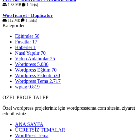
1.88 MB
1 file(s)
WooTicaret - Duplicator
112 MB
1 file(s)
Kategoriler
Eğitimler
56
Fırsatlar
17
Haberler
1
Nasıl Yapılır
70
Video Anlatımlar
25
Wordpress
5.036
Wordpress Eğitim
70
Wordpress Eklenti
530
Wordpress Tema
2.717
wptag
9.819
ÖZEL PROJE TALEP
Özel wordpress projeleriniz için wordpresstema.com sitesini ziyaret
edebilirsiniz.
ANA SAYFA
ÜCRETSİZ TEMALAR
WordPress Tema