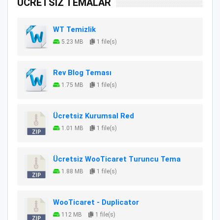
ÜCRETSİZ TEMALAR
WT Temizlik
5.23 MB
1 file(s)
Rev Blog Teması
1.75 MB
1 file(s)
Ücretsiz Kurumsal Red
1.01 MB
1 file(s)
Ücretsiz WooTicaret Turuncu Tema
1.88 MB
1 file(s)
WooTicaret - Duplicator
112 MB
1 file(s)