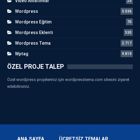
Video Anlatımlar
25
Wordpress
5.036
Wordpress Eğitim
70
Wordpress Eklenti
530
Wordpress Tema
2.717
Wptag
9.819
ÖZEL PROJE TALEP
Özel wordpress projeleriniz için wordpresstema.com sitesini ziyaret
edebilirsiniz.
ANA SAYFA
ÜCRETSİZ TEMALAR