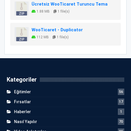
Ücretsiz WooTicaret Turuncu Tema
1.88 MB
1 file(s)
WooTicaret - Duplicator
112 MB
1 file(s)
Kategoriler
Eğitimler
56
Fırsatlar
17
Haberler
1
Nasıl Yapılır
70