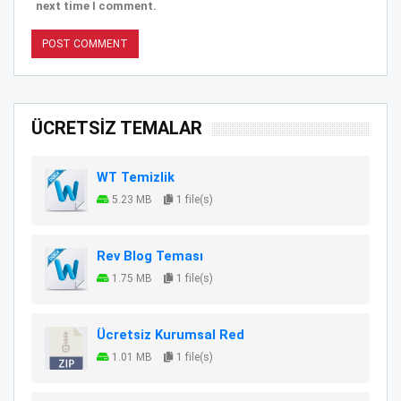
next time I comment.
ÜCRETSİZ TEMALAR
WT Temizlik
5.23 MB
1 file(s)
Rev Blog Teması
1.75 MB
1 file(s)
Ücretsiz Kurumsal Red
1.01 MB
1 file(s)