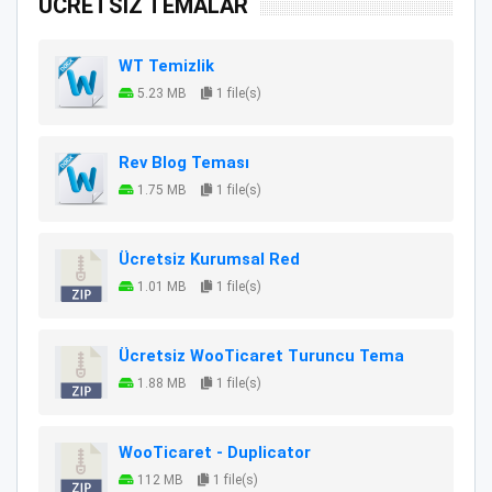
ÜCRETSİZ TEMALAR
WT Temizlik
5.23 MB
1 file(s)
Rev Blog Teması
1.75 MB
1 file(s)
Ücretsiz Kurumsal Red
1.01 MB
1 file(s)
Ücretsiz WooTicaret Turuncu Tema
1.88 MB
1 file(s)
WooTicaret - Duplicator
112 MB
1 file(s)