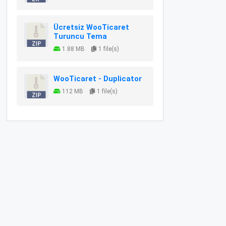
Ücretsiz WooTicaret
Turuncu Tema
1.88 MB
1 file(s)
WooTicaret - Duplicator
112 MB
1 file(s)