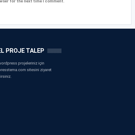
wser for the next time I comment.
L PROJE TALEP
ordpress projeleriniz için
resstema.com sitesini ziyaret
irsiniz.