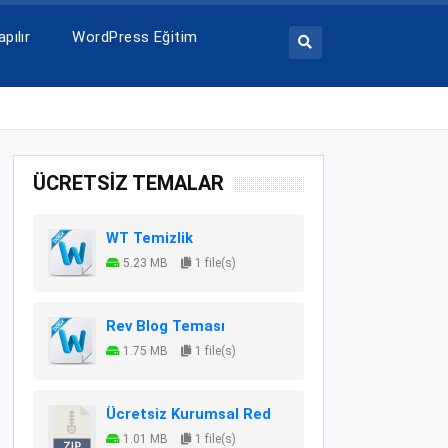
pılır
WordPress Eğitim
ÜCRETSİZ TEMALAR
WT Temizlik
5.23 MB
1 file(s)
Rev Blog Teması
1.75 MB
1 file(s)
Ücretsiz Kurumsal Red
1.01 MB
1 file(s)