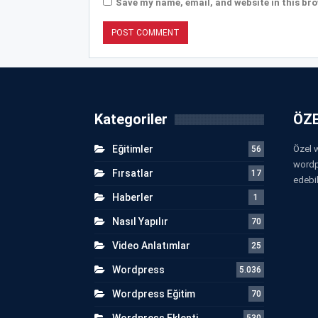
Save my name, email, and website in this bro
Kategoriler
ÖZE
Eğitimler
Özel w
56
wordp
Fırsatlar
17
edebil
Haberler
1
Nasıl Yapılır
70
Video Anlatımlar
25
Wordpress
5.036
Wordpress Eğitim
70
Wordpress Eklenti
530