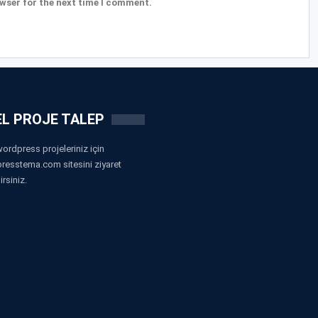
wser for the next time I comment.
L PROJE TALEP
ordpress projeleriniz için
resstema.com sitesini ziyaret
irsiniz.