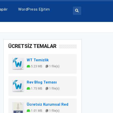
pılır
WordPress Eğitim
ÜCRETSİZ TEMALAR
WT Temizlik
5.23 MB
1 file(s)
Rev Blog Teması
1.75 MB
1 file(s)
Ücretsiz Kurumsal Red
1.01 MB
1 file(s)