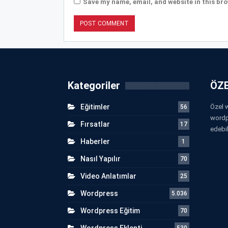
Save my name, email, and website in this bro
Kategoriler
ÖZE
Eğitimler
Özel w
56
wordp
Fırsatlar
17
edebil
Haberler
1
Nasıl Yapılır
70
Video Anlatımlar
25
Wordpress
5.036
Wordpress Eğitim
70
Wordpress Eklenti
530