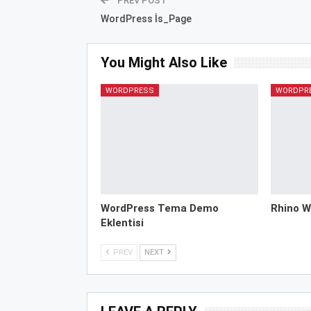
PREV POST
WordPress İs_Page
You Might Also Like
WORDPRESS
WORDPR
WordPress Tema Demo
Rhino W
Eklentisi
PREV
NEXT