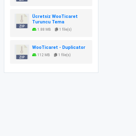
Ücretsiz WooTicaret
Turuncu Tema
1.88 MB
1 file(s)
WooTicaret - Duplicator
112 MB
1 file(s)