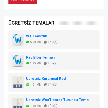
ÜCRETSİZ TEMALAR
WT Temizlik
5.23 MB
1 file(s)
Rev Blog Teması
1.75 MB
1 file(s)
Ücretsiz Kurumsal Red
1.01 MB
1 file(s)
Ücretsiz WooTicaret Turuncu Tema
1.88 MB
1 file(s)