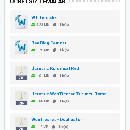
ÜCRETSİZ TEMALAR
WT Temizlik
5.23 MB
1 file(s)
Rev Blog Teması
1.75 MB
1 file(s)
Ücretsiz Kurumsal Red
1.01 MB
1 file(s)
Ücretsiz WooTicaret Turuncu Tema
1.88 MB
1 file(s)
WooTicaret - Duplicator
112 MB
1 file(s)