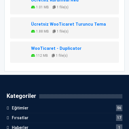
1.01 MB
1 file(s)
Ücretsiz WooTicaret Turuncu Tema
1.88 MB
1 file(s)
WooTicaret - Duplicator
112 MB
1 file(s)
Kategoriler
Eğitimler
56
Fırsatlar
17
Haberler
1