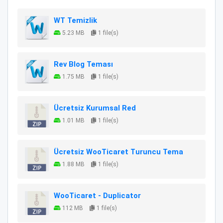
WT Temizlik
5.23 MB
1 file(s)
Rev Blog Teması
1.75 MB
1 file(s)
Ücretsiz Kurumsal Red
1.01 MB
1 file(s)
Ücretsiz WooTicaret Turuncu Tema
1.88 MB
1 file(s)
WooTicaret - Duplicator
112 MB
1 file(s)