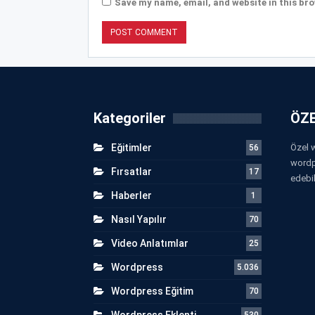
Save my name, email, and website in this bro
Kategoriler
ÖZE
Eğitimler
Özel w
56
wordp
Fırsatlar
17
edebil
Haberler
1
Nasıl Yapılır
70
Video Anlatımlar
25
Wordpress
5.036
Wordpress Eğitim
70
Wordpress Eklenti
530