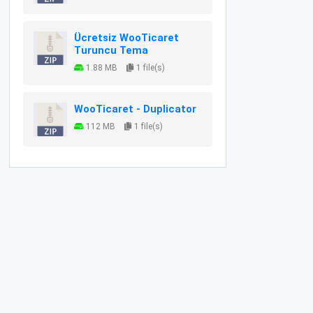
Ücretsiz WooTicaret
Turuncu Tema
1.88 MB
1 file(s)
WooTicaret - Duplicator
112 MB
1 file(s)