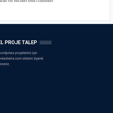
wser for the next time I comment.
L PROJE TALEP
ordpress projeleriniz için
resstema.com sitesini ziyaret
irsiniz.