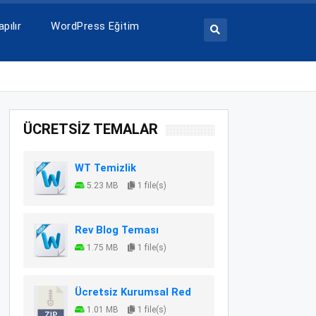
pılır
WordPress Eğitim
ÜCRETSİZ TEMALAR
WT Temizlik
5.23 MB
1 file(s)
Rev Blog Teması
1.75 MB
1 file(s)
Ücretsiz Kurumsal Red
1.01 MB
1 file(s)