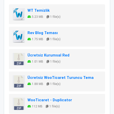
WT Temizlik
5.23 MB
1 file(s)
Rev Blog Teması
1.75 MB
1 file(s)
Ücretsiz Kurumsal Red
1.01 MB
1 file(s)
Ücretsiz WooTicaret Turuncu Tema
1.88 MB
1 file(s)
WooTicaret - Duplicator
112 MB
1 file(s)