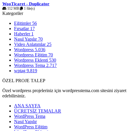
WooTicaret - Duplicator
112 MB
1 file(s)
Kategoriler
Eğitimler
56
Fırsatlar
17
Haberler
1
Nasıl Yapılır
70
Video Anlatımlar
25
Wordpress
5.036
Wordpress Eğitim
70
Wordpress Eklenti
530
Wordpress Tema
2.717
wptag
9.819
ÖZEL PROJE TALEP
Özel wordpress projeleriniz için wordpresstema.com sitesini ziyaret
edebilirsiniz.
ANA SAYFA
ÜCRETSİZ TEMALAR
WordPress Tema
Nasıl Yapılır
WordPress Eğitim