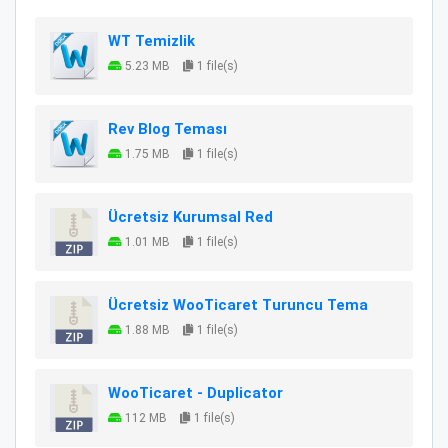
WT Temizlik
5.23 MB
1 file(s)
Rev Blog Teması
1.75 MB
1 file(s)
Ücretsiz Kurumsal Red
1.01 MB
1 file(s)
Ücretsiz WooTicaret Turuncu Tema
1.88 MB
1 file(s)
WooTicaret - Duplicator
112 MB
1 file(s)