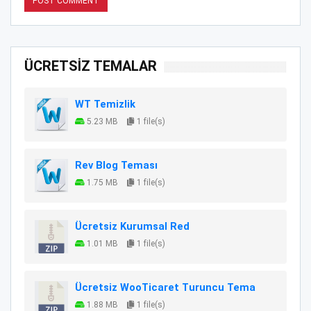
ÜCRETSİZ TEMALAR
WT Temizlik
5.23 MB
1 file(s)
Rev Blog Teması
1.75 MB
1 file(s)
Ücretsiz Kurumsal Red
1.01 MB
1 file(s)
Ücretsiz WooTicaret Turuncu Tema
1.88 MB
1 file(s)