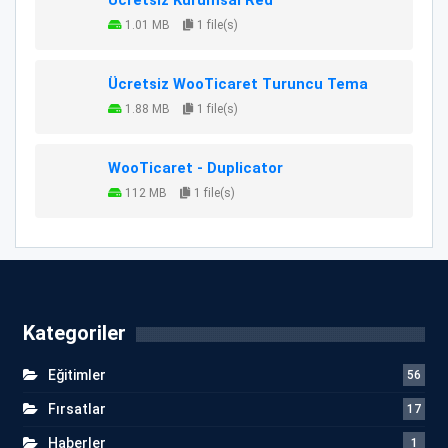
1.01 MB
1 file(s)
Ücretsiz WooTicaret Turuncu Tema
1.88 MB
1 file(s)
WooTicaret - Duplicator
112 MB
1 file(s)
Kategoriler
Eğitimler
56
Fırsatlar
17
Haberler
1