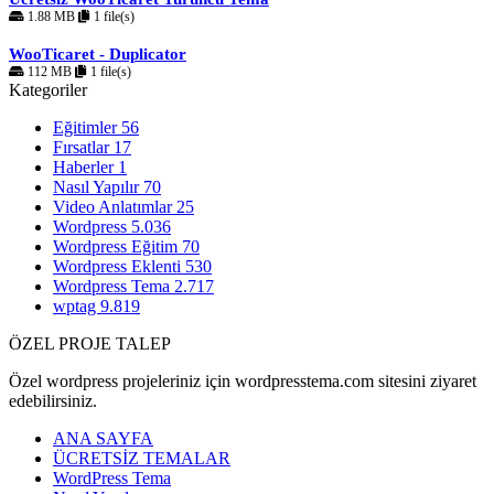
1.88 MB
1 file(s)
WooTicaret - Duplicator
112 MB
1 file(s)
Kategoriler
Eğitimler
56
Fırsatlar
17
Haberler
1
Nasıl Yapılır
70
Video Anlatımlar
25
Wordpress
5.036
Wordpress Eğitim
70
Wordpress Eklenti
530
Wordpress Tema
2.717
wptag
9.819
ÖZEL PROJE TALEP
Özel wordpress projeleriniz için wordpresstema.com sitesini ziyaret
edebilirsiniz.
ANA SAYFA
ÜCRETSİZ TEMALAR
WordPress Tema