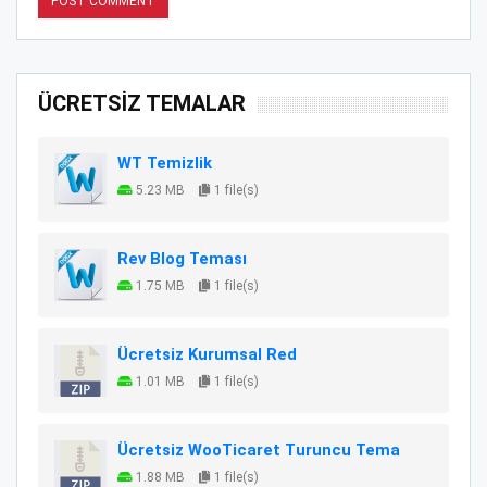
ÜCRETSİZ TEMALAR
WT Temizlik
5.23 MB
1 file(s)
Rev Blog Teması
1.75 MB
1 file(s)
Ücretsiz Kurumsal Red
1.01 MB
1 file(s)
Ücretsiz WooTicaret Turuncu Tema
1.88 MB
1 file(s)