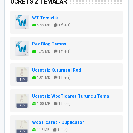
ÜCRETSİZ TEMALAR
WT Temizlik
5.23 MB
1 file(s)
Rev Blog Teması
1.75 MB
1 file(s)
Ücretsiz Kurumsal Red
1.01 MB
1 file(s)
Ücretsiz WooTicaret Turuncu Tema
1.88 MB
1 file(s)
WooTicaret - Duplicator
112 MB
1 file(s)