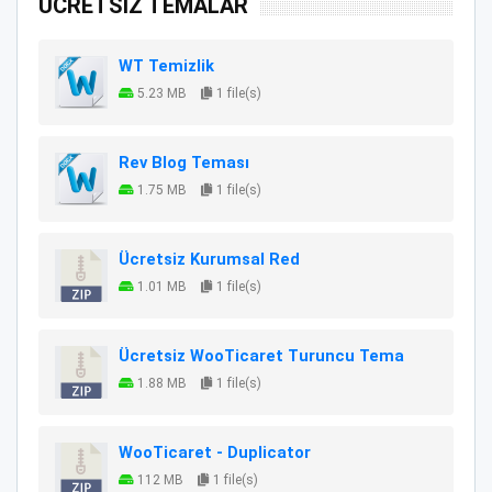
ÜCRETSİZ TEMALAR
WT Temizlik
5.23 MB
1 file(s)
Rev Blog Teması
1.75 MB
1 file(s)
Ücretsiz Kurumsal Red
1.01 MB
1 file(s)
Ücretsiz WooTicaret Turuncu Tema
1.88 MB
1 file(s)
WooTicaret - Duplicator
112 MB
1 file(s)