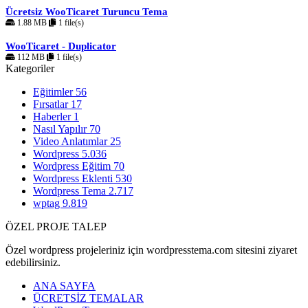
Ücretsiz WooTicaret Turuncu Tema
1.88 MB
1 file(s)
WooTicaret - Duplicator
112 MB
1 file(s)
Kategoriler
Eğitimler
56
Fırsatlar
17
Haberler
1
Nasıl Yapılır
70
Video Anlatımlar
25
Wordpress
5.036
Wordpress Eğitim
70
Wordpress Eklenti
530
Wordpress Tema
2.717
wptag
9.819
ÖZEL PROJE TALEP
Özel wordpress projeleriniz için wordpresstema.com sitesini ziyaret
edebilirsiniz.
ANA SAYFA
ÜCRETSİZ TEMALAR