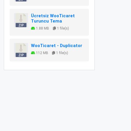
Ücretsiz WooTicaret
Turuncu Tema
1.88 MB
1 file(s)
WooTicaret - Duplicator
112 MB
1 file(s)