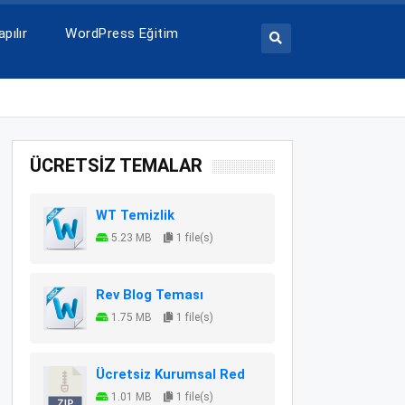
pılır
WordPress Eğitim
ÜCRETSİZ TEMALAR
WT Temizlik
5.23 MB
1 file(s)
Rev Blog Teması
1.75 MB
1 file(s)
Ücretsiz Kurumsal Red
1.01 MB
1 file(s)