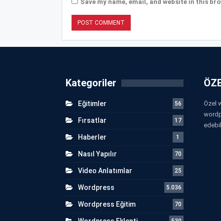
Save my name, email, and website in this bro
Kategoriler
ÖZE
Eğitimler
Özel w
56
wordp
Fırsatlar
17
edebil
Haberler
1
Nasıl Yapılır
70
Video Anlatımlar
25
Wordpress
5.036
Wordpress Eğitim
70
Wordpress Eklenti
530