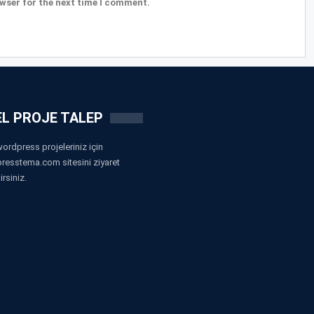
wser for the next time I comment.
L PROJE TALEP
ordpress projeleriniz için
resstema.com sitesini ziyaret
irsiniz.