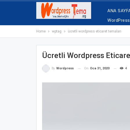
ANA SAYF
WordPress 
Home
wptag
ücretli wordpress eticaret temaları
Ücretli Wordpress Eticare
On
Oca 31, 2020
4
By
Wordpress