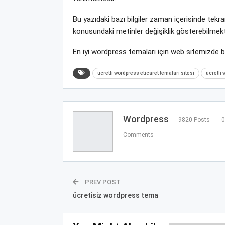
Bu yazıdaki bazı bilgiler zaman içerisinde tek
konusundaki metinler değişiklik gösterebilmekt
En iyi wordpress temaları için web sitemizde 
ücretli wordpress eticaret temaları sitesi
ücretli 
Wordpress
9820 Posts
0
Comments
PREV POST
ücretisiz wordpress tema