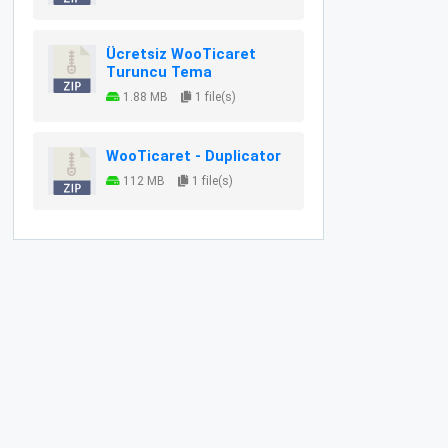
Ücretsiz WooTicaret
Turuncu Tema
1.88 MB
1 file(s)
WooTicaret - Duplicator
112 MB
1 file(s)