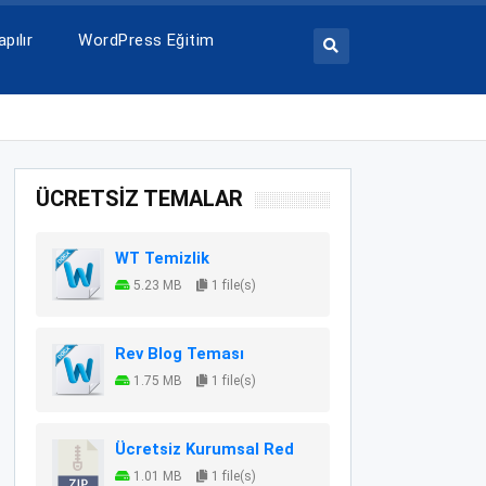
pılır
WordPress Eğitim
ÜCRETSİZ TEMALAR
WT Temizlik
5.23 MB
1 file(s)
Rev Blog Teması
1.75 MB
1 file(s)
Ücretsiz Kurumsal Red
1.01 MB
1 file(s)