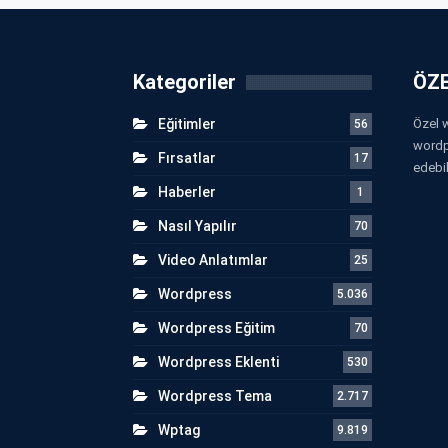
Kategoriler
ÖZE
Eğitimler
Özel w
56
wordp
Fırsatlar
17
edebil
Haberler
1
Nasıl Yapılır
70
Video Anlatımlar
25
Wordpress
5.036
Wordpress Eğitim
70
Wordpress Eklenti
530
Wordpress Tema
2.717
Wptag
9.819