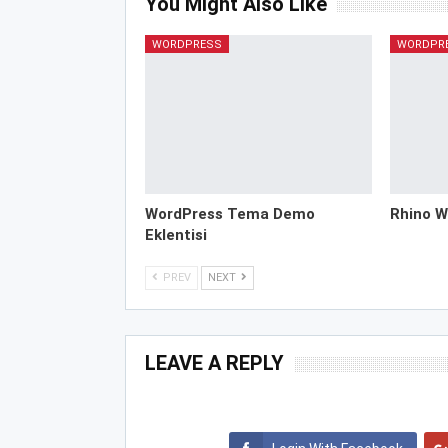
You Might Also Like
WORDPRESS
WORDPR
WordPress Tema Demo
Rhino W
Eklentisi
PREV
NEXT
LEAVE A REPLY