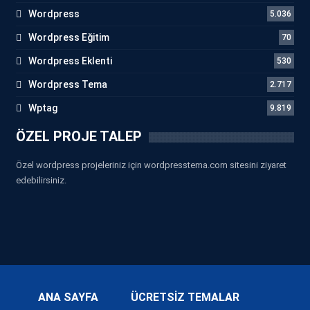
Wordpress
5.036
Wordpress Eğitim
70
Wordpress Eklenti
530
Wordpress Tema
2.717
Wptag
9.819
ÖZEL PROJE TALEP
Özel wordpress projeleriniz için wordpresstema.com sitesini ziyaret
edebilirsiniz.
ANA SAYFA
ÜCRETSİZ TEMALAR