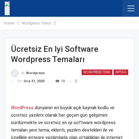
Home
Wordpress Tema
Ücretsiz En Iyi Software
Wordpress Temaları
WORDPRESS TEMA
WPTAG
By
Wordpress
On
Oca 31, 2020
10
WordPress
dünyanın en büyük açık kaynak kodlu ve
ücretsiz yazılımı olarak her geçen gün gelişimini
sürdürmekte ve ücretsiz en iyi software wordpress
temaları yeni tema, eklenti, yazılım destekleri ile ve
özellikle entegre yazılımlarla olan ortaklıkları ile internet