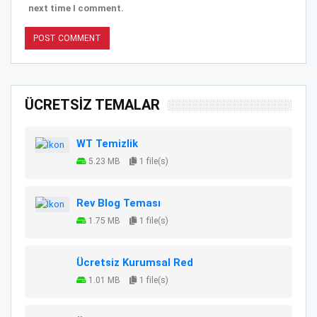
next time I comment.
ÜCRETSİZ TEMALAR
WT Temizlik
5.23 MB
1 file(s)
Rev Blog Teması
1.75 MB
1 file(s)
Ücretsiz Kurumsal Red
1.01 MB
1 file(s)