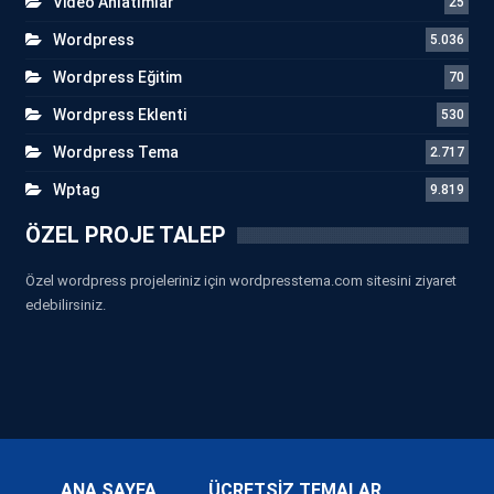
Video Anlatımlar
25
Wordpress
5.036
Wordpress Eğitim
70
Wordpress Eklenti
530
Wordpress Tema
2.717
Wptag
9.819
ÖZEL PROJE TALEP
Özel wordpress projeleriniz için wordpresstema.com sitesini ziyaret
edebilirsiniz.
ANA SAYFA
ÜCRETSİZ TEMALAR