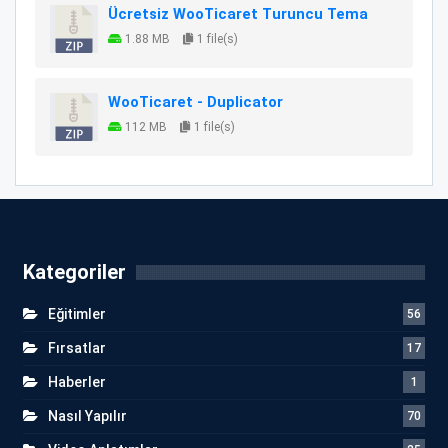
Ücretsiz WooTicaret Turuncu Tema
1.88 MB
1 file(s)
WooTicaret - Duplicator
112 MB
1 file(s)
Kategoriler
Eğitimler
56
Fırsatlar
17
Haberler
1
Nasıl Yapılır
70