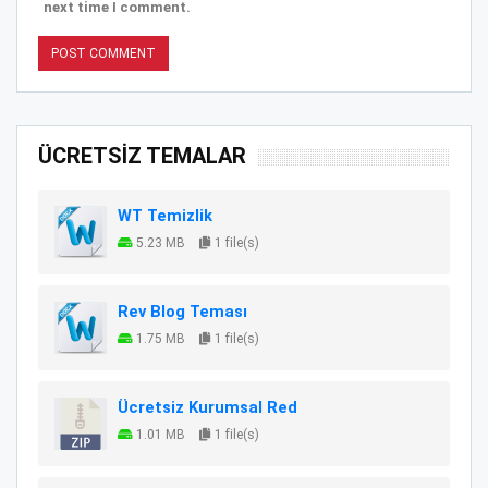
next time I comment.
ÜCRETSİZ TEMALAR
WT Temizlik
5.23 MB
1 file(s)
Rev Blog Teması
1.75 MB
1 file(s)
Ücretsiz Kurumsal Red
1.01 MB
1 file(s)