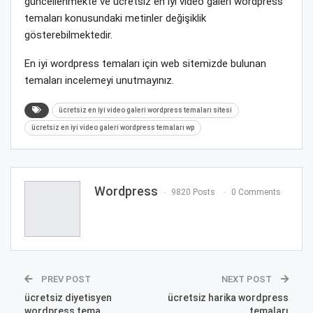
güncellenmekte ve ücretsiz en iyi video galeri wordpress
temaları konusundaki metinler değişiklik
gösterebilmektedir.
En iyi wordpress temaları için web sitemizde bulunan
temaları incelemeyi unutmayınız.
ücretsiz en iyi video galeri wordpress temaları sitesi
ücretsiz en iyi video galeri wordpress temaları wp
Wordpress
9820 Posts
0 Comments
PREV POST
NEXT POST
ücretsiz diyetisyen
ücretsiz harika wordpress
wordpress tema
temaları