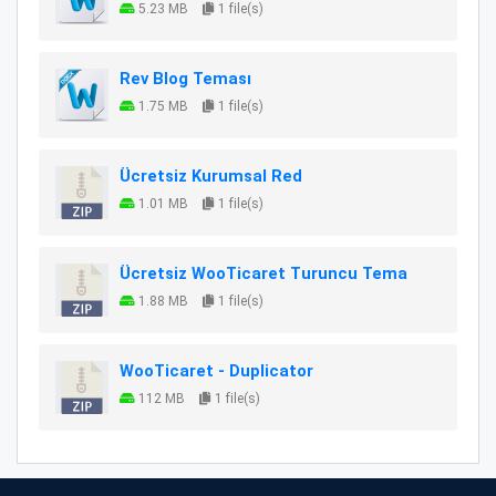
5.23 MB
1 file(s)
Rev Blog Teması
1.75 MB
1 file(s)
Ücretsiz Kurumsal Red
1.01 MB
1 file(s)
Ücretsiz WooTicaret Turuncu Tema
1.88 MB
1 file(s)
WooTicaret - Duplicator
112 MB
1 file(s)