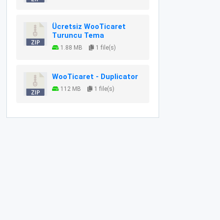
Ücretsiz WooTicaret
Turuncu Tema
1.88 MB
1 file(s)
WooTicaret - Duplicator
112 MB
1 file(s)