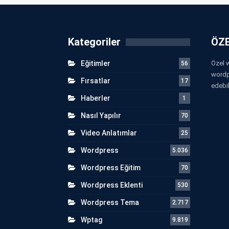
Kategoriler
ÖZE
Eğitimler
Özel w
56
wordp
Fırsatlar
17
edebil
Haberler
1
Nasıl Yapılır
70
Video Anlatımlar
25
Wordpress
5.036
Wordpress Eğitim
70
Wordpress Eklenti
530
Wordpress Tema
2.717
Wptag
9.819