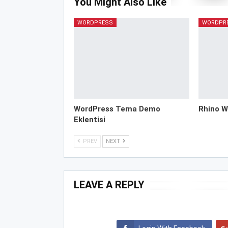
You Might Also Like
WORDPRESS
WORDPR
WordPress Tema Demo
Rhino W
Eklentisi
PREV
NEXT
LEAVE A REPLY