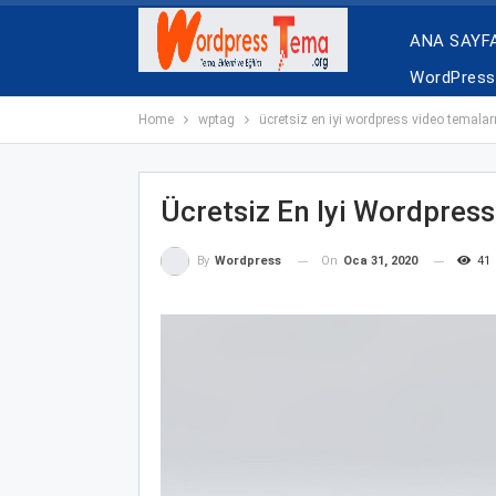
ANA SAYF
WordPress 
Home
wptag
ücretsiz en iyi wordpress video temalar
Ücretsiz En Iyi Wordpres
On
Oca 31, 2020
41
By
Wordpress