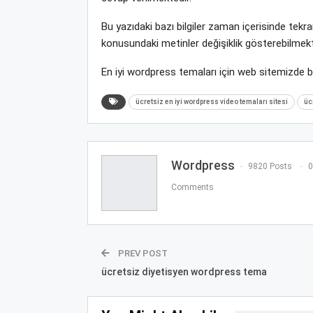
Bu yazıdaki bazı bilgiler zaman içerisinde tek
konusundaki metinler değişiklik gösterebilmekt
En iyi wordpress temaları için web sitemizde 
ücretsiz en iyi wordpress video temaları sitesi
üc
Wordpress
9820 Posts
0
Comments
PREV POST
ücretsiz diyetisyen wordpress tema