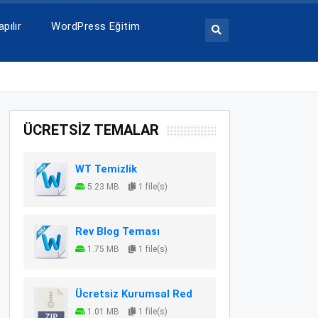
pılır
WordPress Eğitim
ÜCRETSİZ TEMALAR
WT Temizlik
5.23 MB
1 file(s)
Rev Blog Teması
1.75 MB
1 file(s)
Ücretsiz Kurumsal Red
1.01 MB
1 file(s)