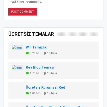
next time I comment.
ÜCRETSİZ TEMALAR
WT Temizlik
5.23 MB
1 file(s)
Rev Blog Teması
1.75 MB
1 file(s)
Ücretsiz Kurumsal Red
1.01 MB
1 file(s)