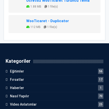
Ücretsiz WooTicaret Turuncu Tema
1.88 MB
1 file(s)
WooTicaret - Duplicator
112 MB
1 file(s)
Kategoriler
Eğitimler
56
Fırsatlar
17
Haberler
1
Nasıl Yapılır
70
Video Anlatımlar
25