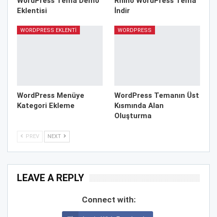
WordPress Tema Demo
Rhino WordPress Tema
Eklentisi
İndir
WORDPRESS EKLENTI
WORDPRESS
WordPress Menüye
WordPress Temanın Üst
Kategori Ekleme
Kısmında Alan
Oluşturma
PREV
NEXT
LEAVE A REPLY
Connect with: