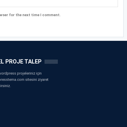
wser for the next time I comment.
L PROJE TALEP
ordpress projeleriniz için
resstema.com sitesini ziyaret
irsiniz.