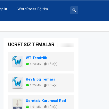
pılır
WordPress Eğitim
ÜCRETSİZ TEMALAR
WT Temizlik
5.23 MB
1 file(s)
Rev Blog Teması
1.75 MB
1 file(s)
Ücretsiz Kurumsal Red
1.01 MB
1 file(s)