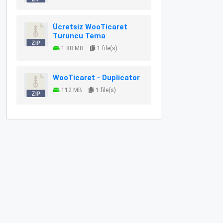
Ücretsiz WooTicaret
Turuncu Tema
1.88 MB
1 file(s)
WooTicaret - Duplicator
112 MB
1 file(s)