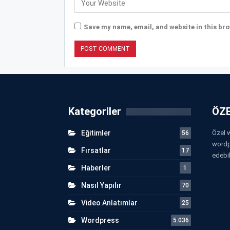
Save my name, email, and website in this bro
Kategoriler
ÖZE
Eğitimler
Özel w
56
wordp
Fırsatlar
17
edebil
Haberler
1
Nasıl Yapılır
70
Video Anlatımlar
25
Wordpress
5.036